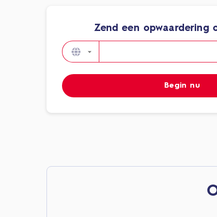
Zend een opwaardering o
Begin nu
O