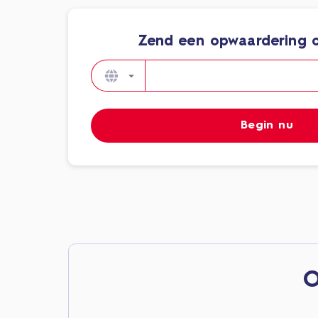
Zend een opwaardering o
Begin nu
O