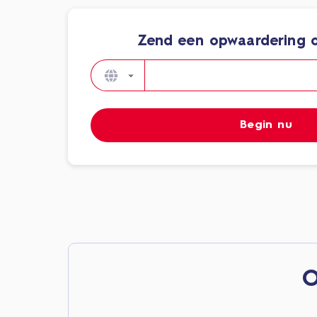
Zend een opwaardering o
Begin nu
O